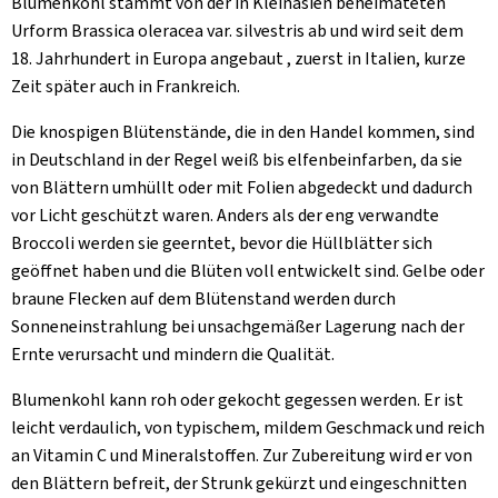
Blumenkohl stammt von der in Kleinasien beheimateten
Urform Brassica oleracea var. silvestris ab und wird seit dem
18. Jahrhundert in Europa angebaut , zuerst in Italien, kurze
Zeit später auch in Frankreich.
Die knospigen Blütenstände, die in den Handel kommen, sind
in Deutschland in der Regel weiß bis elfenbeinfarben, da sie
von Blättern umhüllt oder mit Folien abgedeckt und dadurch
vor Licht geschützt waren. Anders als der eng verwandte
Broccoli werden sie geerntet, bevor die Hüllblätter sich
geöffnet haben und die Blüten voll entwickelt sind. Gelbe oder
braune Flecken auf dem Blütenstand werden durch
Sonneneinstrahlung bei unsachgemäßer Lagerung nach der
Ernte verursacht und mindern die Qualität.
Blumenkohl kann roh oder gekocht gegessen werden. Er ist
leicht verdaulich, von typischem, mildem Geschmack und reich
an Vitamin C und Mineralstoffen. Zur Zubereitung wird er von
den Blättern befreit, der Strunk gekürzt und eingeschnitten