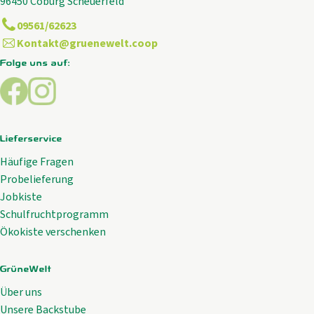
96450 Coburg Scheuerfeld
09561/62623
Kontakt@gruenewelt.coop
Folge uns auf:
Externer Link zu https://www.facebook.com/GrueneWelt.c
Externer Link zu https://www.instagram.com/gruene
Lieferservice
Häufige Fragen
Probelieferung
Jobkiste
Schulfruchtprogramm
Ökokiste verschenken
GrüneWelt
Über uns
Unsere Backstube