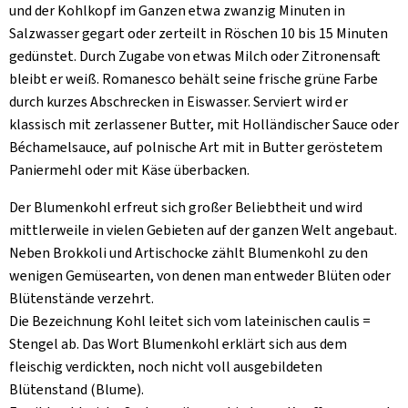
und der Kohlkopf im Ganzen etwa zwanzig Minuten in
Salzwasser gegart oder zerteilt in Röschen 10 bis 15 Minuten
gedünstet. Durch Zugabe von etwas Milch oder Zitronensaft
bleibt er weiß. Romanesco behält seine frische grüne Farbe
durch kurzes Abschrecken in Eiswasser. Serviert wird er
klassisch mit zerlassener Butter, mit Holländischer Sauce oder
Béchamelsauce, auf polnische Art mit in Butter geröstetem
Paniermehl oder mit Käse überbacken.
Der Blumenkohl erfreut sich großer Beliebtheit und wird
mittlerweile in vielen Gebieten auf der ganzen Welt angebaut.
Neben Brokkoli und Artischocke zählt Blumenkohl zu den
wenigen Gemüsearten, von denen man entweder Blüten oder
Blütenstände verzehrt.
Die Bezeichnung Kohl leitet sich vom lateinischen caulis =
Stengel ab. Das Wort Blumenkohl erklärt sich aus dem
fleischig verdickten, noch nicht voll ausgebildeten
Blütenstand (Blume).