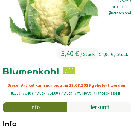
Biokreis
, Kontrollstell
DE-ÖKO-001
Kühltheke
Deutschland
, Herkunft:
GrüneWelt Bäckerei
Vorratskammer
Getränke
5,40 €
/ Stück
54,00 €
/ Stück
Kosmetik
Blumenkohl
Haus, Garten, Tier & Co
Dieser Artikel kann nur bis zum 13.08.2026 geliefert werden.
#1500
5,40 €
/ Stück
54,00 €
/ Stück
7% MwSt
Handelsklasse II
So geht’s
Info
Herkunft
Genossenschaft & Beitritt
Über uns
Info