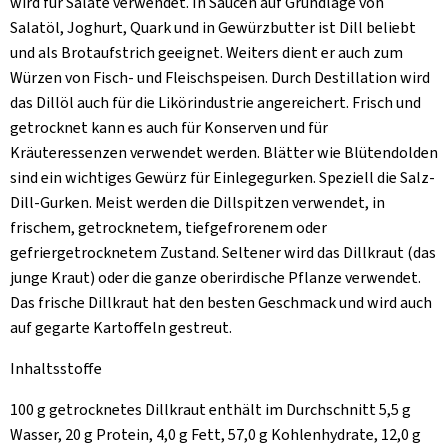
wird für Salate verwendet. In Saucen auf Grundlage von
Salatöl, Joghurt, Quark und in Gewürzbutter ist Dill beliebt
und als Brotaufstrich geeignet. Weiters dient er auch zum
Würzen von Fisch- und Fleischspeisen. Durch Destillation wird
das Dillöl auch für die Likörindustrie angereichert. Frisch und
getrocknet kann es auch für Konserven und für
Kräuteressenzen verwendet werden. Blätter wie Blütendolden
sind ein wichtiges Gewürz für Einlegegurken. Speziell die Salz-
Dill-Gurken. Meist werden die Dillspitzen verwendet, in
frischem, getrocknetem, tiefgefrorenem oder
gefriergetrocknetem Zustand. Seltener wird das Dillkraut (das
junge Kraut) oder die ganze oberirdische Pflanze verwendet.
Das frische Dillkraut hat den besten Geschmack und wird auch
auf gegarte Kartoffeln gestreut.
Inhaltsstoffe
100 g getrocknetes Dillkraut enthält im Durchschnitt 5,5 g
Wasser, 20 g Protein, 4,0 g Fett, 57,0 g Kohlenhydrate, 12,0 g