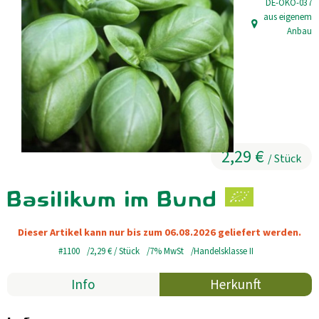
, Kontrollstell
DE-ÖKO-037
aus eigenem
Kühltheke
, Herkunft:
Anbau
GrüneWelt Bäckerei
Vorratskammer
Getränke
Kosmetik
2,29 €
/ Stück
Haus, Garten, Tier & Co
Basilikum im Bund
So geht’s
Dieser Artikel kann nur bis zum 06.08.2026 geliefert werden.
#1100
2,29 €
/ Stück
7% MwSt
Handelsklasse II
Genossenschaft & Beitritt
Info
Herkunft
Über uns