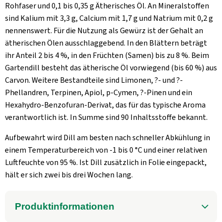
Rohfaser und 0,1 bis 0,35 g Ätherisches Öl. An Mineralstoffen
sind Kalium mit 3,3 g, Calcium mit 1,7 g und Natrium mit 0,2 g
nennenswert. Für die Nutzung als Gewürz ist der Gehalt an
ätherischen Ölen ausschlaggebend. In den Blättern beträgt
ihr Anteil 2 bis 4 %, in den Früchten (Samen) bis zu 8 %. Beim
Gartendill besteht das ätherische Öl vorwiegend (bis 60 %) aus
Carvon. Weitere Bestandteile sind Limonen, ?- und ?-
Phellandren, Terpinen, Apiol, p-Cymen, ?-Pinen und ein
Hexahydro-Benzofuran-Derivat, das für das typische Aroma
verantwortlich ist. In Summe sind 90 Inhaltsstoffe bekannt.
Aufbewahrt wird Dill am besten nach schneller Abkühlung in
einem Temperaturbereich von -1 bis 0 °C und einer relativen
Luftfeuchte von 95 %. Ist Dill zusätzlich in Folie eingepackt,
hält er sich zwei bis drei Wochen lang.
Produktinformationen