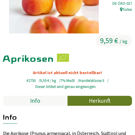
, Kontrollstell
DE-ÖKO-037
Kühltheke
Türkei
, Herkunft
GrüneWelt Bäckerei
Vorratskammer
9,59 €
/ kg
Getränke
Aprikosen
Kosmetik
Artikel ist aktuell nicht bestellbar!
Haus, Garten, Tier & Co
#2750
9,59 €
/ kg
7% MwSt
Handelsklasse II
Dieser Artikel wird genau eingewogen.
So geht’s
Info
Herkunft
Genossenschaft & Beitritt
Info
Über uns
Die Aprikose (Prunus armeniaca), in Österreich, Südtirol und