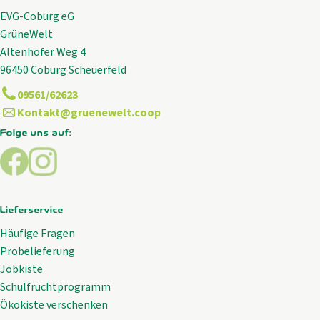
EVG-Coburg eG
GrüneWelt
Altenhofer Weg 4
96450 Coburg Scheuerfeld
09561/62623
Kontakt@gruenewelt.coop
Folge uns auf:
Externer Link zu https://www.facebook.com/GrueneWelt.c
Externer Link zu https://www.instagram.com/gruene
Lieferservice
Häufige Fragen
Probelieferung
Jobkiste
Schulfruchtprogramm
Ökokiste verschenken