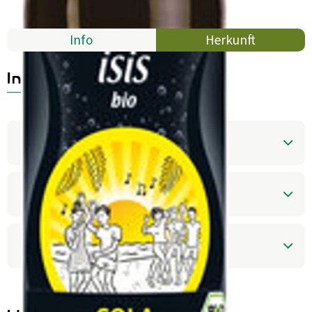
Aktuelles
Mehrweg
B2B
Info
Herkunft
Info
Produktinformationen
Zutaten
Produktdatenblatt