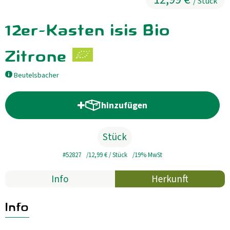
/ Stück
Kühltheke
12er-Kasten isis Bio
GrüneWelt Bäckerei
Zitrone
Vorratskammer
Beutelsbacher
Getränke
Kosmetik
hinzufügen
Produkt zum Warenkorb hinzufü
Haus, Garten, Tier & Co
Stück
#52827
12,99 €
/ Stück
19% MwSt
So geht’s
Info
Herkunft
Genossenschaft & Beitritt
Info
Über uns