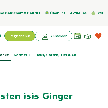
nossenschaft & Beitritt
Über uns
Aktuelles
B2B
Warenk
L
Registrieren
Anmelden
chen
ränke
Kosmetik
Haus, Garten, Tier & Co
asten isis Ginger