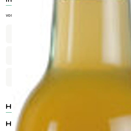
von Beutelsbacher
Produktinformationen
Zutaten
Produktdatenblatt
Herkunft
Hersteller: isis bio