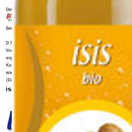
Deutschland
Beutelsbacher Fruchtsaftkelterei GmbH
D 71384 Weinstadt
Von der BEUTELSBCHER Fruchtsaftkelterei werden unter der 
angeboten. Der wiederverschließbare, recyclefähige Schraubver
Kontrollnummer D-BW-KA-007-31100-BC
www.beutelsbacher.de
(Daten von Ecoinform)
isis bio