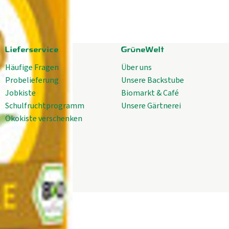
Lieferservice
GrüneWelt
Häufige Fragen
Über uns
Probelieferung
Unsere Backstube
Jobkiste
Biomarkt & Café
Schulfruchtprogramm
Unsere Gärtnerei
Ökokiste verschenken
oop
welt.coop