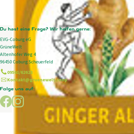
Du hast eine Frage? Wir helfen gerne:
EVG-Coburg eG
GrüneWelt
Altenhofer Weg 4
96450 Coburg Scheuerfeld
09561/62623
Kontakt@gruenewelt.coop
Folge uns auf:
Externer Link zu https://www.facebook.com/GrueneWelt.c
Externer Link zu https://www.instagram.com/gruene