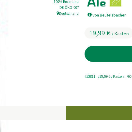
Ale
100% Bioanbau
, Kontrollstelle:
DE-ÖKO-007
Deutschland
von Beutelsbacher
, Herkunft:
19,99 €
/ Kasten
#52811
19,99 €
/ Kasten
60