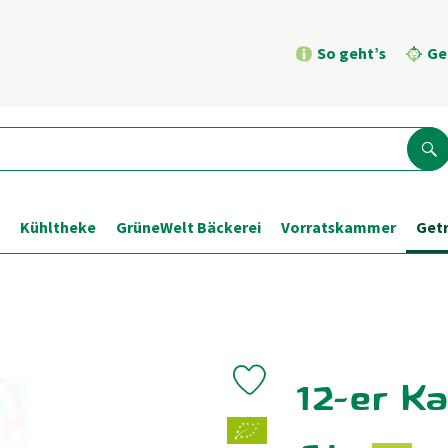
So geht’s
Ge
Su
Kühltheke
GrüneWelt Bäckerei
Vorratskammer
Get
12-er K
Produkt zu Favouriten hinzufügen
, Verband: