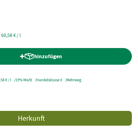
60,58 €
/ l
hinzufügen
Produkt zum Warenkorb hinzufügen
,58 €
/ l
19% MwSt
Handelsklasse II
Mehrweg
Herkunft