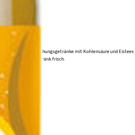
Marke
isis
auch Erfrischungsgetränke mit Kohlensäure und Eistees 
schluß hält das Getränk frisch.