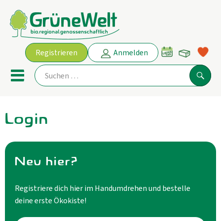
Warenko
Registrieren
Anmelden
Link
Mobiles Menu öffnen oder schl
Suche
Login
Ökokisten
Angebot
Neu hier?
THEMENWELTEN
Registriere dich hier im Handumdrehen und bestelle
AKTUELLE ANGEBOTE
deine erste Ökokiste!
Obst & Gemüse