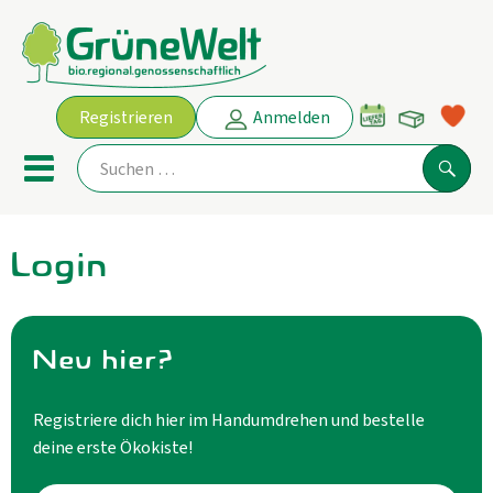
Warenko
Registrieren
Anmelden
Link
Mobiles Menu öffnen oder schl
Suche
Login
Ökokisten
Angebot
Neu hier?
THEMENWELTEN
Registriere dich hier im Handumdrehen und bestelle
AKTUELLE ANGEBOTE
deine erste Ökokiste!
Obst & Gemüse