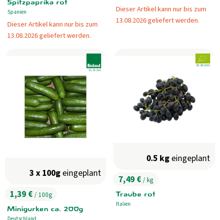
, Herkunft:
Spitzpaprika rot
Dieser Artikel kann nur bis zum
Spanien
, Herkunft:
13.08.2026 geliefert werden.
Dieser Artikel kann nur bis zum
13.08.2026 geliefert werden.
, Verband:
, Verband:
, Kontrollstelle:
DE-ÖKO-001
, Kontrollstelle:
NL-BIO-01
0.5 kg
eingeplant
3 x 100g
eingeplant
7,49 €
/ kg
, Preis:
1,39 €
Traube rot
/ 100g
, Preis:
Italien
, Herkunft:
Minigurken ca. 200g
Deutschland