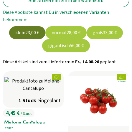
Alle Artikel einzeln in den Warenkorb
Aktuelles
Diese Abokiste kannst Du in verschiedenen Varianten
B2B
bekommen:
klein
23,00 €
normal
28,00 €
groß
33,00 €
gigantisch
56,00 €
Diese Artikel sind zum Liefertermin
Fr., 14.08.26
geplant.
, Verband:
, Verband:
, Kontrollstelle:
, Kontrollstelle:
DE-ÖKO-037
DE-ÖKO-003
1 Stück
eingeplant
4,45 €
/ Stück
, Preis:
Melone Cantalupo
Italien
, Herkunft: