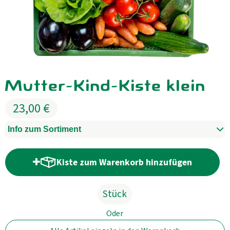
Kühltheke
GrüneWelt Bäckerei
Vorratskammer
Mutter-Kind-Kiste klein
Getränke
Kosmetik
23,00 €
Haus, Garten, Tier & Co
Info zum Sortiment
Kiste zum Warenkorb hinzufügen
So geht’s
Kiste zum Warenkorb hinzufügen
Genossenschaft & Beitritt
Stück
Über uns
Oder