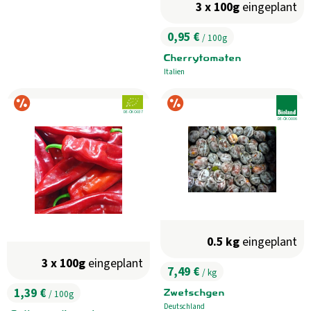
3 x 100g
eingeplant
0,95 €
/ 100g
, Preis:
Cherrytomaten
Italien
, Herkunft:
Sonderangebot
Sonderangebot
, Verband:
, Verband:
, Kontrollstelle:
DE-ÖKO-037
, Kontrollstelle:
DE-ÖKO-006
0.5 kg
eingeplant
3 x 100g
eingeplant
7,49 €
/ kg
, Preis:
1,39 €
Zwetschgen
/ 100g
, Preis:
Deutschland