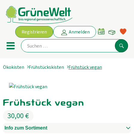
Warenko
Registrieren
Anmelden
Link
Mobiles Menu öffnen oder schl
Suche
Frühstück vegan
Ökokisten
Frühstückskisten
Ökokisten
Angebot
Frühstück vegan
THEMENWELTEN
30,00 €
AKTUELLE ANGEBOTE
Info zum Sortiment
Obst & Gemüse